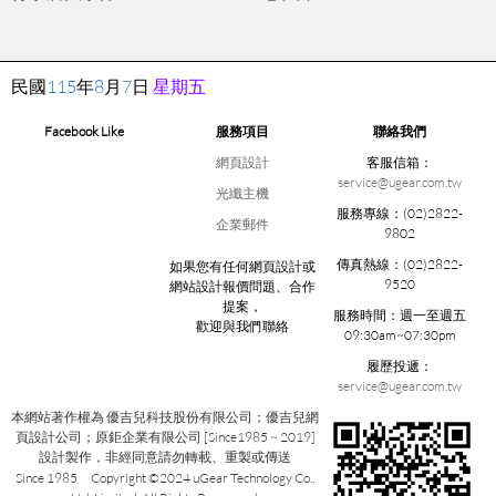
民國
115
年
8
月
7
日
星期五
Facebook Like
服務項目
聯絡我們
網頁設計
客服信箱：
service@ugear.com.tw
光纖主機
服務專線：
(02)2822-
企業郵件
9802
傳真熱線：
(02)2822-
如果您有任何網頁設計或
9520
網站設計報價問題、合作
提案，
服務時間：
週一至週五
歡迎與我們聯絡
09:30am~07:30pm
履歷投遞：
service@ugear.com.tw
本網站著作權為 優吉兒科技股份有限公司；優吉兒網
頁設計公司；原鉅企業有限公司 [Since1985 ~ 2019]
設計製作，非經同意請勿轉載、重製或傳送
Since 1985 Copyright ©2024 uGear Technology Co.,