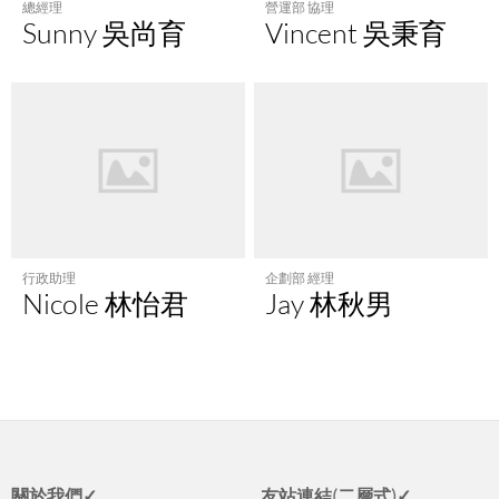
總經理
營運部 協理
Sunny 吳尚育
Vincent 吳秉育
行政助理
企劃部 經理
Nicole 林怡君
Jay 林秋男
關於我們✓
友站連結(二層式)✓