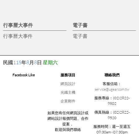
行事曆大事件
電子書
行事曆大事件
電子書
民國
115
年
8
月
8
日
星期六
Facebook Like
服務項目
聯絡我們
網頁設計
客服信箱：
service@ugear.com.tw
光纖主機
服務專線：
(02)2822-
企業郵件
9802
傳真熱線：
(02)2822-
如果您有任何網頁設計或
9520
網站設計報價問題、合作
提案，
服務時間：
週一至週五
歡迎與我們聯絡
09:30am~07:30pm