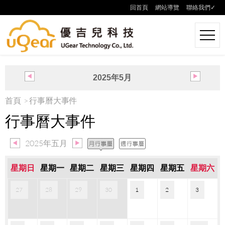
回首頁
網站導覽
聯絡我們✓
2025年5月
日
一
二
三
四
五
六
首頁
行事曆大事件
27
28
29
30
1
2
3
行事曆大事件
4
5
6
7
8
9
10
11
12
13
14
15
16
17
18
19
20
21
22
23
24
2025年五月
25
26
27
28
29
30
31
星期日
星期一
星期二
星期三
星期四
星期五
星期六
27
28
29
30
1
2
3