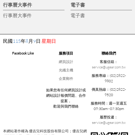
行事曆大事件
電子書
行事曆大事件
電子書
民國
115
年
8
月
9
日
星期日
Facebook Like
服務項目
聯絡我們
網頁設計
客服信箱：
service@ugear.com.tw
光纖主機
服務專線：
(02)2822-
企業郵件
9802
傳真熱線：
(02)2822-
如果您有任何網頁設計或
9520
網站設計報價問題、合作
提案，
服務時間：
週一至週五
歡迎與我們聯絡
09:30am~07:30pm
履歷投遞：
service@ugear.com.tw
本網站著作權為 優吉兒科技股份有限公司；優吉兒網