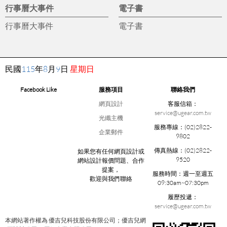
行事曆大事件
電子書
行事曆大事件
電子書
民國
115
年
8
月
9
日
星期日
Facebook Like
服務項目
聯絡我們
網頁設計
客服信箱：
service@ugear.com.tw
光纖主機
服務專線：
(02)2822-
企業郵件
9802
傳真熱線：
(02)2822-
如果您有任何網頁設計或
9520
網站設計報價問題、合作
提案，
服務時間：
週一至週五
歡迎與我們聯絡
09:30am~07:30pm
履歷投遞：
service@ugear.com.tw
本網站著作權為 優吉兒科技股份有限公司；優吉兒網