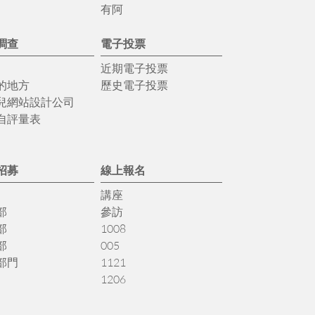
有阿
調查
電子投票
近期電子投票
的地方
歷史電子投票
兒網站設計公司
自評量表
招募
線上報名
講座
部
參訪
部
1008
部
005
部門
1121
1206