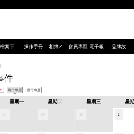
檔案下載✓
操作手冊
相簿✓
會員專區
電子報訂閱✓
品牌故事✓
件
事件
星期一
星期二
星期三
星
28
29
30
1