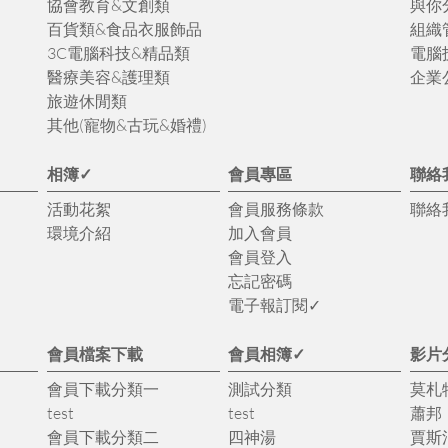
協會教育&文創類
與你
百貨類&食品衣服飾品
組織
3C電腦科技&精品類
電腦
醫療美容&護理類
企業
旅遊休閒類
其他(寵物&古玩&婚禮)
相簿✓
會員專區
聯絡
活動花絮
會員服務條款
聯絡
環境介紹
加入會員
會員登入
忘記密碼
電子報訂閱✓
會員檔案下載
會員相簿✓
影片
會員下載分類一
測試分類
莫札
test
test
蕭邦
會員下載分類二
四神湯
賈斯