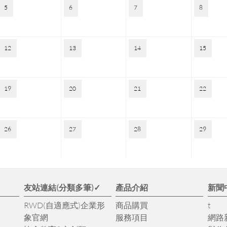
5
6
7
8
12
13
14
15
19
20
21
22
26
27
28
29
✓
友站連結(分類多筆)✓
產品介紹
新聞
RWD(自適應式)企業形
商品購買
t
象官網
服務項目
網路