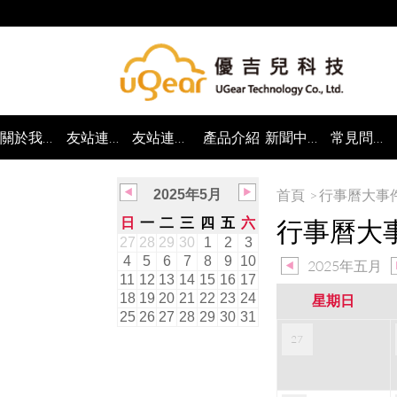
關於我們✓
友站連結(二層式)✓
友站連結(分類多筆)✓
產品介紹
新聞中心✓
常見問題✓
首頁
行事曆大事
2025年5月
日
一
二
三
四
五
六
行事曆大
27
28
29
30
1
2
3
4
5
6
7
8
9
10
2025年五月
11
12
13
14
15
16
17
18
19
20
21
22
23
24
星期日
25
26
27
28
29
30
31
27