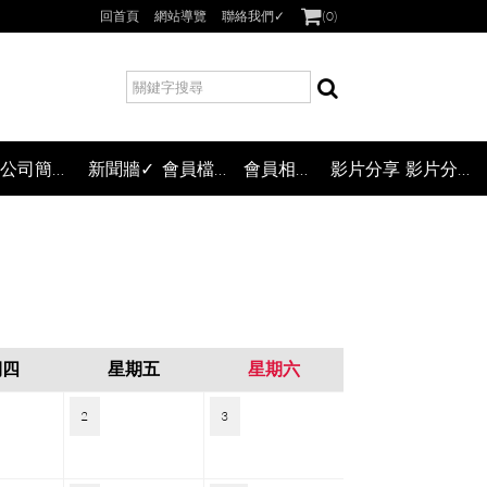
回首頁
網站導覽
聯絡我們✓
(
0
)
搜
尋
公司簡介✓
新聞牆✓
會員檔案下載
會員相簿✓
影片分享
影片分享(二層式)
期四
星期五
星期六
2
3