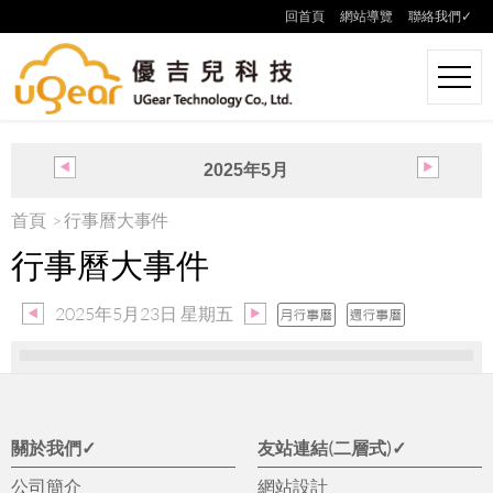
回首頁
網站導覽
聯絡我們✓
2025年5月
日
一
二
三
四
五
六
首頁
行事曆大事件
27
28
29
30
1
2
3
行事曆大事件
4
5
6
7
8
9
10
11
12
13
14
15
16
17
18
19
20
21
22
23
24
2025年5月23日 星期五
25
26
27
28
29
30
31
關於我們✓
友站連結(二層式)✓
公司簡介
網站設計