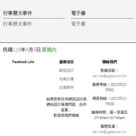
行事曆大事件
電子書
行事曆大事件
電子書
民國
115
年
8
月
8
日
星期六
Facebook Like
服務項目
聯絡我們
網頁設計
客服信箱：
service@ugear.com.tw
光纖主機
服務專線：
(02)2822-
企業郵件
9802
傳真熱線：
(02)2822-
如果您有任何網頁設計或
9520
網站設計報價問題、合作
提案，
服務時間：
週一至週五
歡迎與我們聯絡
09:30am~07:30pm
履歷投遞：
service@ugear.com.tw