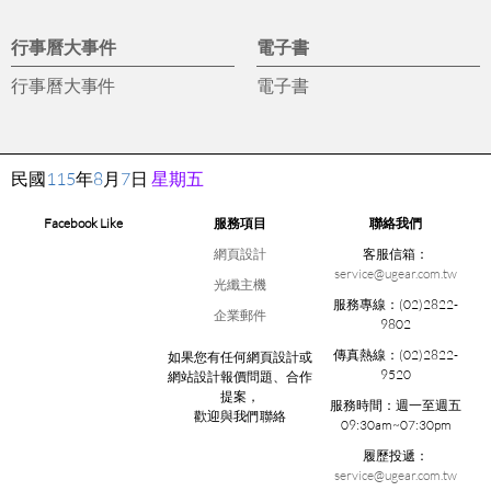
行事曆大事件
電子書
行事曆大事件
電子書
民國
115
年
8
月
7
日
星期五
Facebook Like
服務項目
聯絡我們
網頁設計
客服信箱：
service@ugear.com.tw
光纖主機
服務專線：
(02)2822-
企業郵件
9802
傳真熱線：
(02)2822-
如果您有任何網頁設計或
9520
網站設計報價問題、合作
提案，
服務時間：
週一至週五
歡迎與我們聯絡
09:30am~07:30pm
履歷投遞：
service@ugear.com.tw