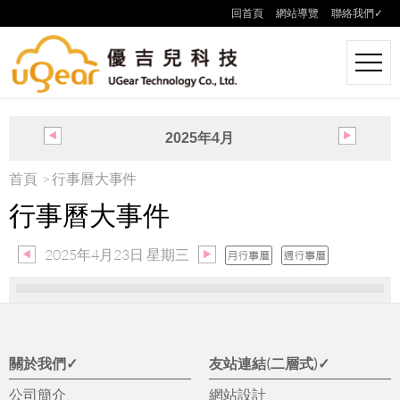
回首頁
網站導覽
聯絡我們✓
2025年4月
日
一
二
三
四
五
六
首頁
行事曆大事件
30
31
1
2
3
4
5
行事曆大事件
6
7
8
9
10
11
12
13
14
15
16
17
18
19
20
21
22
23
24
25
26
2025年4月23日 星期三
27
28
29
30
1
2
3
關於我們✓
友站連結(二層式)✓
公司簡介
網站設計