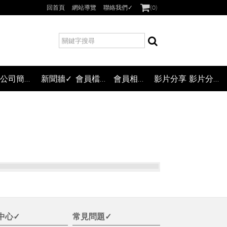
回首頁
網站導覽
聯絡我們✓
(
0
)
搜
尋
公司簡介✓
新聞牆✓
會員檔案下載
會員相簿✓
影片分享
影片分享(二層式)
中心✓
常見問題✓