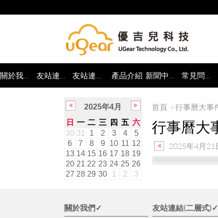
關於我們✓
友站連結(二層式)✓
友站連結(分類多筆)✓
產品介紹
新聞中心✓
常見問題✓
首頁
行事曆大事
2025年4月
日
一
二
三
四
五
六
行事曆大
30
31
1
2
3
4
5
6
7
8
9
10
11
12
2025年4月2
13
14
15
16
17
18
19
20
21
22
23
24
25
26
27
28
29
30
1
2
3
關於我們✓
友站連結(二層式)