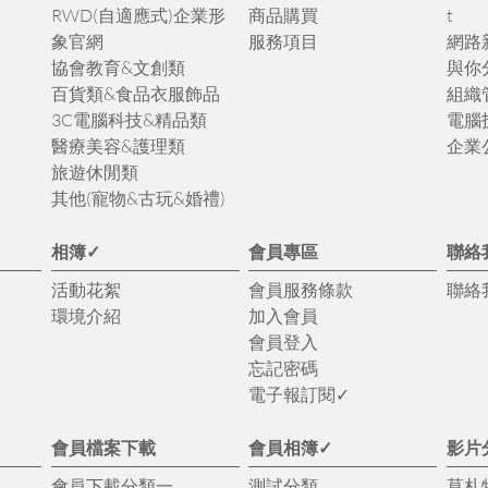
RWD(自適應式)企業形
商品購買
t
象官網
服務項目
網路
協會教育&文創類
與你
百貨類&食品衣服飾品
組織
3C電腦科技&精品類
電腦
醫療美容&護理類
企業
旅遊休閒類
其他(寵物&古玩&婚禮)
相簿✓
會員專區
聯絡
活動花絮
會員服務條款
聯絡
環境介紹
加入會員
會員登入
忘記密碼
電子報訂閱✓
會員檔案下載
會員相簿✓
影片
會員下載分類一
測試分類
莫札