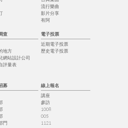
流行樂曲
汀
影片分享
有阿
調查
電子投票
近期電子投票
的地方
歷史電子投票
兒網站設計公司
自評量表
招募
線上報名
講座
部
參訪
部
1008
部
005
部門
1121