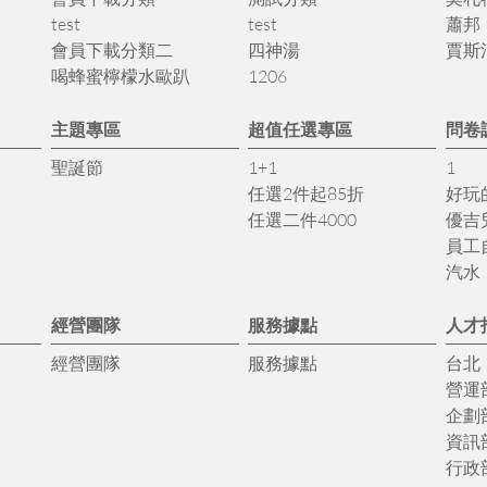
test
test
蕭邦
會員下載分類二
四神湯
賈斯
喝蜂蜜檸檬水歐趴
1206
主題專區
超值任選專區
問卷
聖誕節
1+1
1
任選2件起85折
好玩
任選二件4000
優吉
員工
汽水
經營團隊
服務據點
人才
經營團隊
服務據點
台北
營運
企劃
資訊
行政