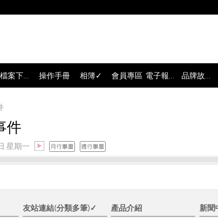
檔案下載✓
操作手冊
相簿✓
會員專區
電子報訂閱✓
品牌故事✓
件
事件
1日 星期一
✓
友站連結(分類多筆)✓
產品介紹
新聞